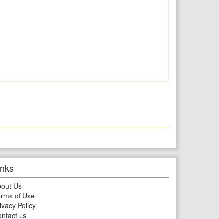
inks
bout Us
rms of Use
ivacy Policy
ntact us