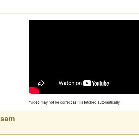
*video may not be correct as it is fetched automatically
asam