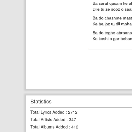
Ba sarat qasam ke a
Dile tu ze sooz o s
Ba do chashme mast 
Ke ba joz tu dil moh
Ba do teghe abroana
Ke koshi o gar beban
Statistics
Total Lyrics Added
:
2712
Total Artists Added
:
347
Total Albums Added
:
412