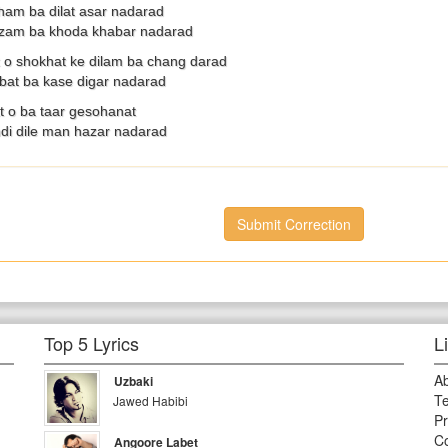
ham ba dilat asar nadarad
aazam ba khoda khabar nadarad
o shokhat ke dilam ba chang darad
abat ba kase digar nadarad
t o ba taar gesohanat
di dile man hazar nadarad
Submit Correction
Top 5 Lyrics
L
A
Uzbaki
Te
Jawed Habibi
Pr
Co
Angoore Labet