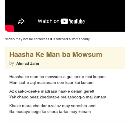
*video may not be correct as it is fetched automatically
Haasha Ke Man ba Mowsum
by
Ahmad Zahir
Haasha ke man ba mowsum-e gul tark-e mai kunam
Man laaf-e aql maizanam een kaar kai kunam
Az qaal-o-qeel-e madrasa haal-e delam gereft
Yak chand neez khedmat-e ma'ashooq-o mai kunam
Khake mara cho dar azal az may sereshta-and
Ba modaye bego ke chora tarke may konam