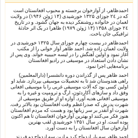
احمدظاهر، از آوازخوان برجسته و محبوب افغانستان است
که در ٢٤ جوزای ۱۳٢۵ خورشیدی (۱۴ ژوئن ۱۹۴۶) در ولایت
لغمان در خانواده روشنفکر دیده به جهان گشود. و در تاریخ
٢٤ جوزای ۱۳۵٨ (۱۴ ژوئن ۱۹۷۹) ظاهرا در يک اثر حادثهٔ
ترافیکی جان باخت.
احمدظاهر در بیست چهارم جوزای سال ۱۳۲۵ خورشیدی در
ولایت لغمان زاده شد. احمد ظاهر آواز خوانی را از مکتب
آغاز نمود و اولین آهنگش را در لیسه حبیبیه خواند. وی پس از
نشان دادن استعداد در موسیقی در رادیو افغانستان
برنامه‌هایی اجرا نمود.
احمد ظاهر پس از گذراندن دوره دانشسرا (دارالمعلمین)
راهی هندوستان شد تا به تحصیلات موسیقی بپردازد. شاید او
اولین کسی بود که آلات موسیقی غربی را با موسیقی افغانی
وفق داد و سازهای آکاردئون، ارگ و ترومپت و غیره را به
موسیقی افغانی هدیه آورد. آوازه او از طریق موسیقی از
شهرت پدرش که صدراعظم وقت افغانستان بود بالاتر رفت.
شهرت او آنقدر بر سر زبانها بود و هست که مردم افغانستان
هنوز فکر می‌کنند او بهترین آوازخوان افغانستان تا هم اکنون
بوده است. او در سال ۱۳۵۱ خورشیدی لقب بهترین
آوازخوان سال افغانستان را به دست آورد.
احمد ظاهر سه بار ازدواج كرد و ازين سه ازدواج دو فرزند