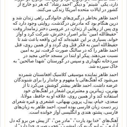
دارد، يكی "شبنم" و ديگر "احمد رشاد" كه هر دو خارج از
كشور در ایالات متحده آمریکا زندگی می‌كنند.
احمد ظاهر بخاطر درگیری‌های خانوادگی راهی زندان شد و
درین هنگام بود که مادرش درگذشت. روایتی وجود دارد که
وی پس از رهایی از زندان، در عروسی دختر زمامدار وقت
"حفیظ‌‌الله امین" بنابر اصرار دخترش، شرکت کرد و آواز
خواند. بسیاری بر این عقیده‌اند که این واقعه باعث شد تا
حفیظ‌الله امین به فکر قتل وی گردد و از همین روی، قتل
احمد ظاهر را که در سالنگ صورت گرفت، نیز به امین
نسبت می‌دهند. پیکر او ابتدا در مسجد حاجی مجيد در
سردخانه نگهداری و سپس در گورستان "شهدا صالحین" به
خاک سپرده شد.
احمد ظاهر نماینده موسیقی کلاسیک افغانستان شمرده
می‌شود که آهنگ‌هائی با مفهوم و جاندار را برای شنوندگان
عرضه داشت. احمد ظاهر بیشتر کوشش می‌کرد تا از
بهترین، زیباترین و معتبرترین اشعار در آهنگ‌های خود
استفاده کند و از همین روی، علاقه او به حافظ، مولانا،
سعدی، خیام، بیدل، پروین بهبهانی، عشعری و غیره شعرای
زبر دست زبان فارسی بوده است. احمد ظاهر به زبان‌های
فارسی، پشتو، هندی و انگلیسی آواز خوانده است.
آهنگ‌های "خدا بود یارت"، "مادر من"، "از پیش من برو که دل
آزارم"، "برایم گریه کن امشب"،"عجب صبری خدا دارد" از