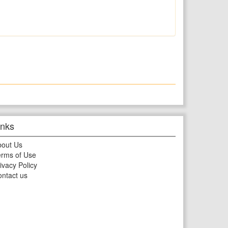
inks
bout Us
rms of Use
ivacy Policy
ntact us