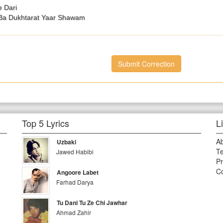
e Dari
Ba Dukhtarat Yaar Shawam
Submit Correction
Top 5 Lyrics
L
A
Uzbaki
Te
Jawed Habibi
Pr
Co
Angoore Labet
Farhad Darya
Tu Dani Tu Ze Chi Jawhar
Ahmad Zahir