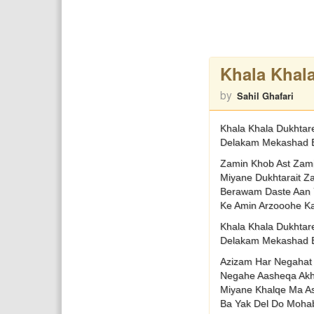
Khala Khala
by
Sahil Ghafari
Khala Khala Dukhtar
Delakam Mekashad 
Zamin Khob Ast Zami
Miyane Dukhtarait Z
Berawam Daste Aan 
Ke Amin Arzooohe K
Khala Khala Dukhtar
Delakam Mekashad 
Azizam Har Negahat
Negahe Aasheqa Ak
Miyane Khalqe Ma A
Ba Yak Del Do Moha