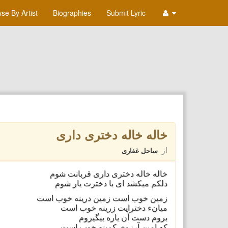
se By Artist
Biographies
Submit Lyric
خاله خاله دخترى دارى
از
ساحل غفاری
خاله خاله دخترى دارى قربانت شوم
دلكم ميكشد اى با دخترت يار شوم
زمين خوب است زمين درينه خوب است
ميانء دخترايت زرينه خوب است
بروم دست آن ياره بيگيروم
كه امين آرزوى كمينه خوب است