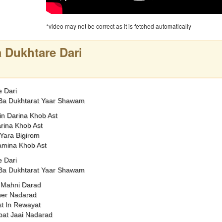
*video may not be correct as it is fetched automatically
 Dukhtare Dari
e Dari
Ba Dukhtarat Yaar Shawam
n Darina Khob Ast
arina Khob Ast
Yara Bigirom
amina Khob Ast
e Dari
Ba Dukhtarat Yaar Shawam
 Mahni Darad
her Nadarad
st In Rewayat
bat Jaai Nadarad