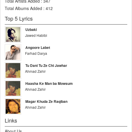
Total Artists Added
:
347
Total Albums Added
:
412
Top 5 Lyrics
Uzbaki
Jawed Habibi
Angoore Labet
Farhad Darya
Tu Dani Tu Ze Chi Jawhar
Ahmad Zahir
Haasha Ke Man ba Mowsum
Ahmad Zahir
Magar Khuda Ze Raqiban
Ahmad Zahir
Links
About Us