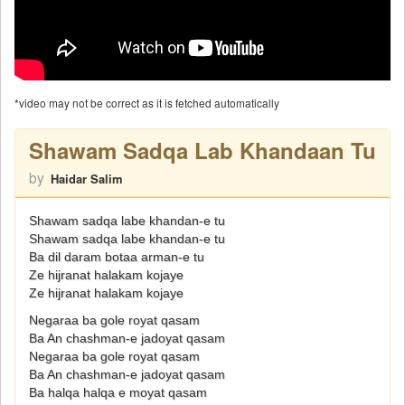
*video may not be correct as it is fetched automatically
Shawam Sadqa Lab Khandaan Tu
by
Haidar Salim
Shawam sadqa labe khandan-e tu
Shawam sadqa labe khandan-e tu
Ba dil daram botaa arman-e tu
Ze hijranat halakam kojaye
Ze hijranat halakam kojaye
Negaraa ba gole royat qasam
Ba An chashman-e jadoyat qasam
Negaraa ba gole royat qasam
Ba An chashman-e jadoyat qasam
Ba halqa halqa e moyat qasam