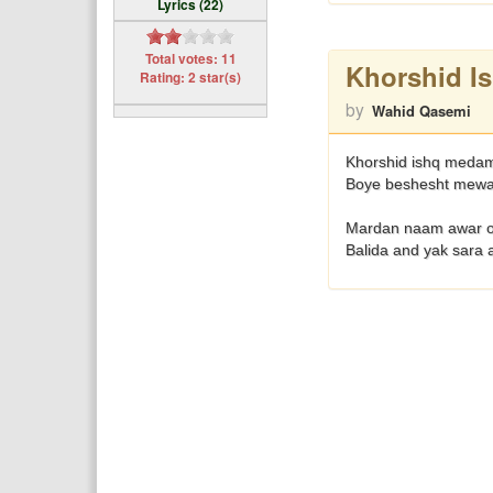
Lyrics (22)
Total votes: 11
Khorshid I
Rating: 2 star(s)
by
Wahid Qasemi
Khorshid ishq meda
Boye beshesht mewa
Mardan naam awar o
Balida and yak sara 