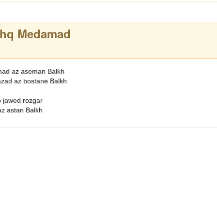
shq Medamad
mad az aseman Balkh
zad az bostane Balkh
 jawed rozgar
az astan Balkh