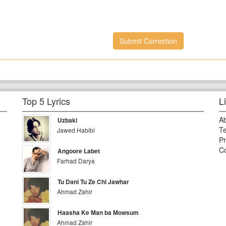
Submit Correction
Top 5 Lyrics
L
A
Uzbaki
Te
Jawed Habibi
Pr
Co
Angoore Labet
Farhad Darya
Tu Dani Tu Ze Chi Jawhar
Ahmad Zahir
Haasha Ke Man ba Mowsum
Ahmad Zahir