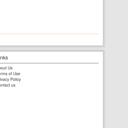
inks
bout Us
rms of Use
ivacy Policy
ntact us