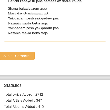
Har chi zebaye tu jana hamash az dad-e khuda
Shana balaa bazem araa
Masti dar chashmanat ast
Yak qadam pesh yak qadam pas
Nazanin maida beko raqs
Yak qadam pesh yak qadam pas
Nazanin maida beko raqs
Submit Correction
Statistics
Total Lyrics Added
:
2712
Total Artists Added
:
347
Total Albums Added
:
412