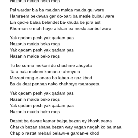
Nazanin maida beko raqs
Pai wardar bia ba maidan maida maida gul ware
Hamraem bekhwan gar do-baiti ba mesle bulbul ware
Ein qad-e balaa belandet ba-khuda be jora ast
Kherman-e moh-haye afshan ba mesle sonbol ware
Yak qadam pesh yak qadam pas
Nazanin maida beko raqs
Yak qadam pesh yak qadam pas
Nazanin maida beko raqs
Tu ke surma mekoni du chashme ahoyeta
Ta o bala mekoni kaman-e abroyeta
Mezani rang-e anara ba laban-e naz khod
Ba du dast penhan nako chehraye mahroyeta
Yak qadam pesh yak qadam pas
Nazanin maida beko raqs
Yak qadam pesh yak qadam pas
Nazanin maida beko raqs
Dastat ba dawre kamar halqa bezan ay khosh nema
Charkh bezan shana bezan way yagan negah ko ba maa
Chap o rastat mebari belawr-e gardan-e khod