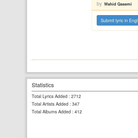
by
Wahid Qasemi
Submit lyric in Engl
Statistics
Total Lyrics Added
:
2712
Total Artists Added
:
347
Total Albums Added
:
412