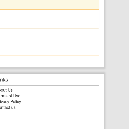
inks
bout Us
rms of Use
ivacy Policy
ntact us