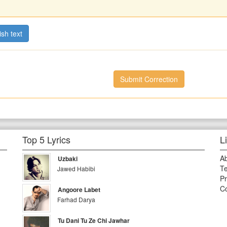
ish text
Submit Correction
Top 5 Lyrics
L
A
Uzbaki
Te
Jawed Habibi
Pr
Co
Angoore Labet
Farhad Darya
Tu Dani Tu Ze Chi Jawhar