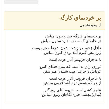
پر خودنماي کارگه
از
وحید قاسمی
پر خودنماي کارگه چند و چون مباش
در خانه ي که سقف ندارد ستون مباش
غافل زخوب و زشت شدن شرط محرميست
زين پيش گيرم آينه بودي کنون مباش
با عاجزان فروتني آثار عزت است
کوري ازان به است که بيني خطاي کس
کرباش و حرف عيب شنيدن هنر مکن
با عاجزان فروتني آثار عزت است
از هر که همسر تو نباشد فزون مباش
عاجز کشي است شيوه ابناي روزگار
(بيدل) بچشم خيره نگاهان زبون مباش