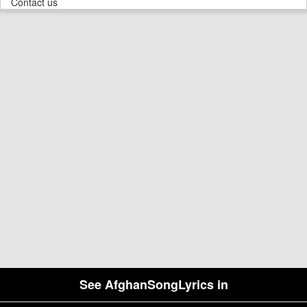
Contact us
See AfghanSongLyrics in