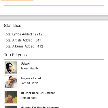
Statistics
Total Lyrics Added
:
2712
Total Artists Added
:
347
Total Albums Added
:
412
Top 5 Lyrics
Uzbaki
Jawed Habibi
Angoore Labet
Farhad Darya
Tu Dani Tu Ze Chi Jawhar
Ahmad Zahir
Haasha Ke Man ba Mowsum