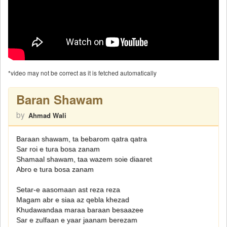
*video may not be correct as it is fetched automatically
Baran Shawam
by
Ahmad Wali
Baraan shawam, ta bebarom qatra qatra
Sar roi e tura bosa zanam
Shamaal shawam, taa wazem soie diaaret
Abro e tura bosa zanam
Setar-e aasomaan ast reza reza
Magam abr e siaa az qebla khezad
Khudawandaa maraa baraan besaazee
Sar e zulfaan e yaar jaanam berezam