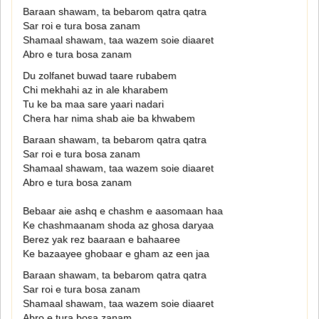
Baraan shawam, ta bebarom qatra qatra
Sar roi e tura bosa zanam
Shamaal shawam, taa wazem soie diaaret
Abro e tura bosa zanam
Du zolfanet buwad taare rubabem
Chi mekhahi az in ale kharabem
Tu ke ba maa sare yaari nadari
Chera har nima shab aie ba khwabem
Baraan shawam, ta bebarom qatra qatra
Sar roi e tura bosa zanam
Shamaal shawam, taa wazem soie diaaret
Abro e tura bosa zanam
Bebaar aie ashq e chashm e aasomaan haa
Ke chashmaanam shoda az ghosa daryaa
Berez yak rez baaraan e bahaaree
Ke bazaayee ghobaar e gham az een jaa
Baraan shawam, ta bebarom qatra qatra
Sar roi e tura bosa zanam
Shamaal shawam, taa wazem soie diaaret
Abro e tura bosa zanam