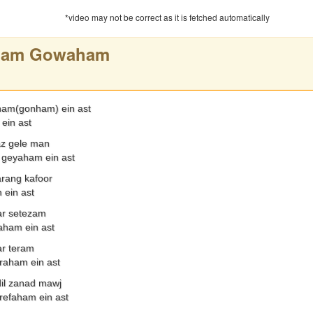
*video may not be correct as it is fetched automatically
dam Gowaham
am(gonham) ein ast
ein ast
az gele man
geyaham ein ast
rang kafoor
ein ast
r setezam
aham ein ast
ar teram
raham ein ast
dil zanad mawj
efaham ein ast