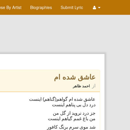
se By Artist
Biographies
Submit Lyric
عاشق شده ام
از
احمد ظاهر
عاشق شده ام گواهم‌(گناهم) اينست
درد دل بی پناهم اينست
جز درد نرويد از گل من
من باغ غمم گياهم اينست
شد موی سرم برنگ کافور