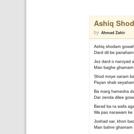
Ashiq Sho
by
Ahmad Zahir
Ashiq shodam gowah
Dard dil be panaham 
Joz dard o naroyad 
Man baghe ghamam 
Shod moye saram ba
Payan shab seyaham 
Ba marg hamesha da
Dar zenda dilee gow
Barad ba ra wafa ag
Wa pas narawam ke 
Joshad sar, khon ba
Man bahre ghamam r