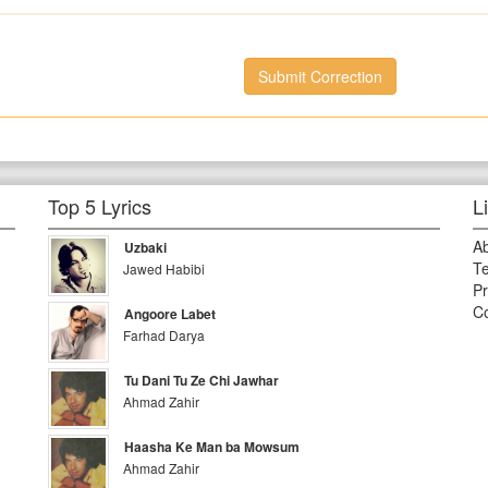
Submit Correction
Top 5 Lyrics
L
A
Uzbaki
Te
Jawed Habibi
Pr
Co
Angoore Labet
Farhad Darya
Tu Dani Tu Ze Chi Jawhar
Ahmad Zahir
Haasha Ke Man ba Mowsum
Ahmad Zahir