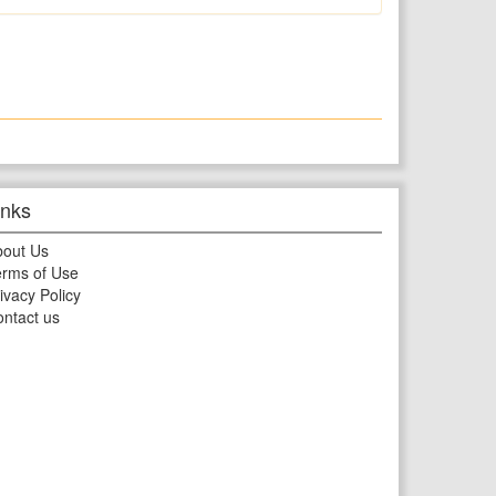
inks
bout Us
rms of Use
ivacy Policy
ntact us