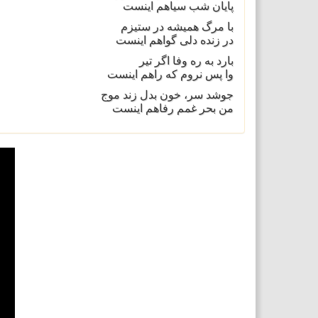
پايان شب سياهم اينست
با مرگ هميشه در ستيزم
در زنده دلی گواهم اينست
بارد به ره وفا اگر تير
وا پس نروم که راهم اينست
جوشد سر، خون بدل زند موج
من بحر غمم رفاهم اينست