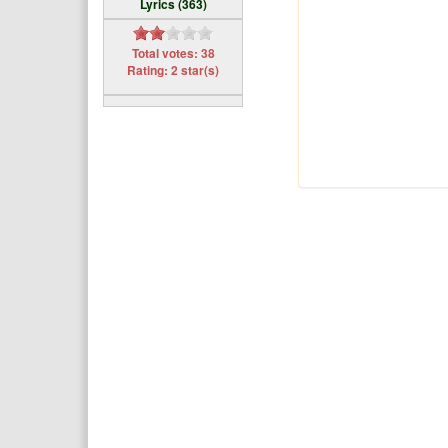
Lyrics (363)
Total votes: 38
Rating: 2 star(s)