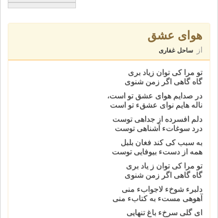
هواى عشق
از
ساحل غفاری
تو مرا كى توان زياد برى
گاه گاهى اگر زمن شنوى
در صدايم هواى عشق تو است،
ناله هايم نواى عشقء تو است
دلم افسرده از جداهى توست
درد سوغاتء آشناهى توست
به سبب كى كند فغان بلبل
همه از دستء بيوفايى توست
تو مرا كى توان ز ياد برى
گاه گاهى اگر زمن شنوى
دلبرء شوخء لاجوابء منى
آهوهى مستء به كتابء منى
اى گلى سرخء باغ تنهايى