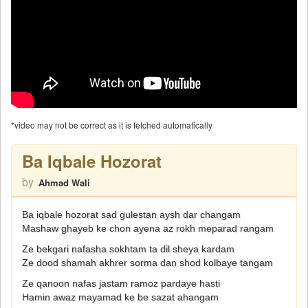
*video may not be correct as it is fetched automatically
Ba Iqbale Hozorat
by
Ahmad Wali
Ba iqbale hozorat sad gulestan aysh dar changam
Mashaw ghayeb ke chon ayena az rokh meparad rangam
Ze bekgari nafasha sokhtam ta dil sheya kardam
Ze dood shamah akhrer sorma dan shod kolbaye tangam
Ze qanoon nafas jastam ramoz pardaye hasti
Hamin awaz mayamad ke be sazat ahangam