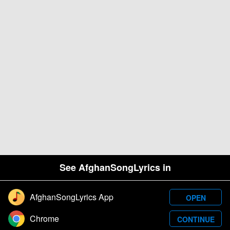
See AfghanSongLyrics in
AfghanSongLyrics App
OPEN
Designed and developed by Samim Wafa. Â© 2026
Chrome
CONTINUE