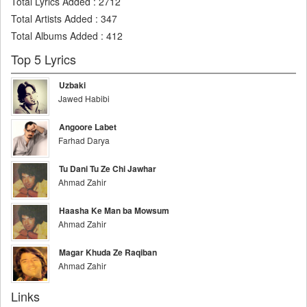
Total Lyrics Added
:
2712
Total Artists Added
:
347
Total Albums Added
:
412
Top 5 Lyrics
Uzbaki
Jawed Habibi
Angoore Labet
Farhad Darya
Tu Dani Tu Ze Chi Jawhar
Ahmad Zahir
Haasha Ke Man ba Mowsum
Ahmad Zahir
Magar Khuda Ze Raqiban
Ahmad Zahir
Links