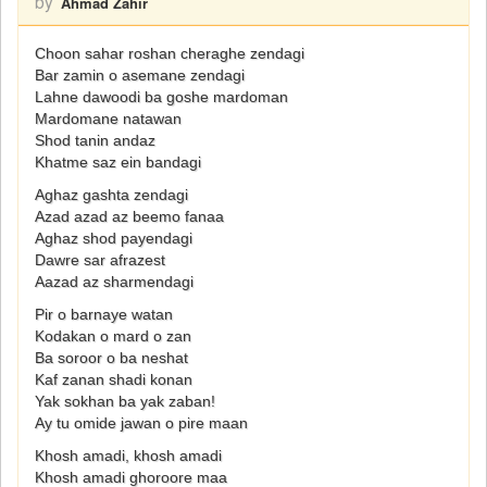
by
Ahmad Zahir
Choon sahar roshan cheraghe zendagi
Bar zamin o asemane zendagi
Lahne dawoodi ba goshe mardoman
Mardomane natawan
Shod tanin andaz
Khatme saz ein bandagi
Aghaz gashta zendagi
Azad azad az beemo fanaa
Aghaz shod payendagi
Dawre sar afrazest
Aazad az sharmendagi
Pir o barnaye watan
Kodakan o mard o zan
Ba soroor o ba neshat
Kaf zanan shadi konan
Yak sokhan ba yak zaban!
Ay tu omide jawan o pire maan
Khosh amadi, khosh amadi
Khosh amadi ghoroore maa