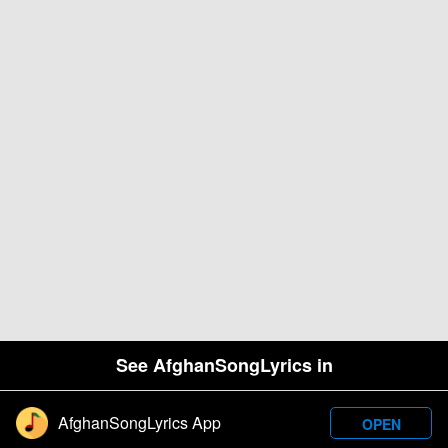
See AfghanSongLyrics in
AfghanSongLyrics App
OPEN
Designed and developed by Samim Wafa. Â© 2026