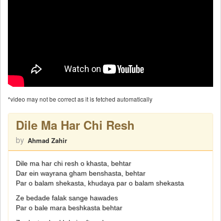
*video may not be correct as it is fetched automatically
Dile Ma Har Chi Resh
by
Ahmad Zahir
Dile ma har chi resh o khasta, behtar
Dar ein wayrana gham benshasta, behtar
Par o balam shekasta, khudaya par o balam shekasta
Ze bedade falak sange hawades
Par o bale mara beshkasta behtar