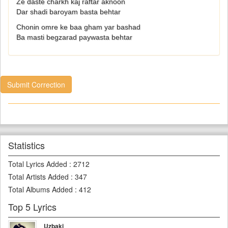
Ze daste charkh kaj raftar aknoon
Dar shadi baroyam basta behtar
Chonin omre ke baa gham yar bashad
Ba masti begzarad paywasta behtar
Submit Correction
Statistics
Total Lyrics Added
:
2712
Total Artists Added
:
347
Total Albums Added
:
412
Top 5 Lyrics
Uzbaki