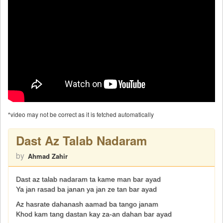
*video may not be correct as it is fetched automatically
Dast Az Talab Nadaram
by
Ahmad Zahir
Dast az talab nadaram ta kame man bar ayad
Ya jan rasad ba janan ya jan ze tan bar ayad
Az hasrate dahanash aamad ba tango janam
Khod kam tang dastan kay za-an dahan bar ayad