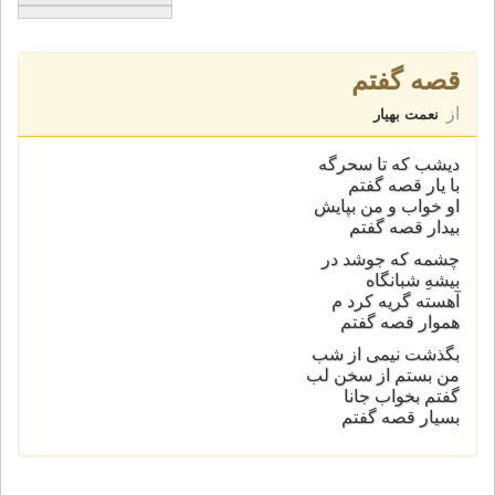
قصه گفتم
از
نعمت بهیار
دیشب که تا سحرگه
با یار قصه گفتم
او خواب و من بپایش
بیدار قصه گفتم
چشمه که جوشد در
بیشهِ شبانگاه
آهسته گریه کرد م
هموار قصه گفتم
بگذشت نیمی از شب
من بستم از سخن لب
گفتم بخواب جانا
بسیار قصه گفتم