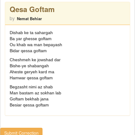
Qesa Goftam
by
Nemat Behiar
Dishab ke ta sahargah
Ba yar ghesse goftam
Ou khab wa man bepayash
Bidar qessa goftam
Cheshmeh ke jowshad dar
Bishe-ye shabangah
Aheste geryeh kard ma
Hamwar qessa goftam
Begzasht nimi az shab
Man bastam az sokhan lab
Goftam bekhab jana
Besiar qessa goftam
Submit Correction