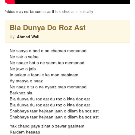
*video may not be correct as it is fetched automatically
Bia Dunya Do Roz Ast
by
Ahmad Wali
Ne saaya e bed o ne chaman memanad
Ne sair o safaa
Ne naaze bot o ne seem tan memanad
Ne jawr o jafa
In aalam e faani e ke man mebinam
Ay maaya e naaz
Ne naaz e tu o ne nyaaz man memanad
Barkhez bia
Bia dunya du roz ast du roz o kina doz ast
Bia dunya du roz ast du roz o kina doz ast
Shabhaye taar hejraan jaan o dilam ba soz ast
Shabhaye taar hejraan jaan o dilam ba soz ast
Yak chand paye zinat o zewar gashtem
Kardem hesaab