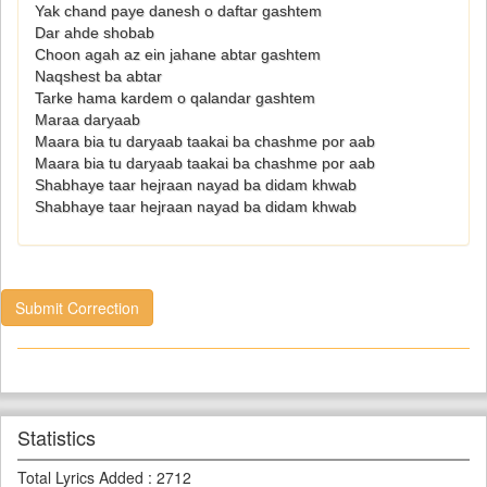
Yak chand paye danesh o daftar gashtem
Dar ahde shobab
Choon agah az ein jahane abtar gashtem
Naqshest ba abtar
Tarke hama kardem o qalandar gashtem
Maraa daryaab
Maara bia tu daryaab taakai ba chashme por aab
Maara bia tu daryaab taakai ba chashme por aab
Shabhaye taar hejraan nayad ba didam khwab
Shabhaye taar hejraan nayad ba didam khwab
Submit Correction
Statistics
Total Lyrics Added
:
2712