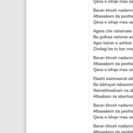
Qesa e ishqe maa s
Baran khosh nadaro
Aftawakem da pesht
Qesa e ishqe maa s
Agare che rahamate 
Ba golhaa nehmat as
Agar baran e ashkat 
Zindagi be tu bar m
Baran khosh nadaro
Aftawakem da pesht
Qesa e ishqe maa s
Elaahi asemaanat ab
Ba labhayat tabasom
Namekhwaham na ab
Aftaabam ze aberhaa
Baran khosh nadaro
Aftawakem da pesht
Qesa e ishqe maa s
Baran khosh nadaro
Aftawakem da pesht