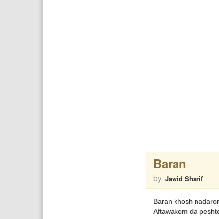
Baran
by
Jawid Sharif
Baran khosh nadaro
Aftawakem da pesht