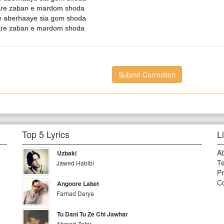
are zaban e mardom shoda
e aberhaaye sia gom shoda
are zaban e mardom shoda
Submit Correction
Top 5 Lyrics
L
A
Uzbaki
Te
Jawed Habibi
Pr
Co
Angoore Labet
Farhad Darya
Tu Dani Tu Ze Chi Jawhar
Ahmad Zahir