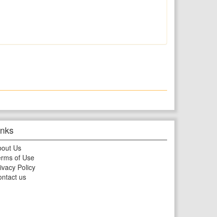
inks
bout Us
rms of Use
ivacy Policy
ntact us