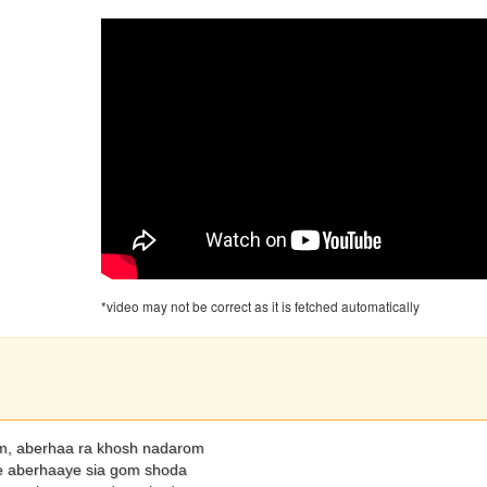
*video may not be correct as it is fetched automatically
m, aberhaa ra khosh nadarom
e aberhaaye sia gom shoda