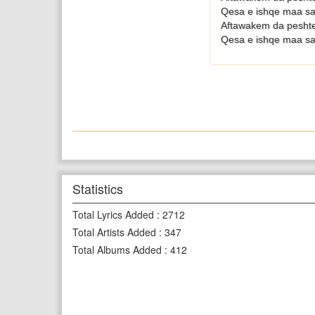
Qesa e ishqe maa s
Aftawakem da pesht
Qesa e ishqe maa s
Statistics
Total Lyrics Added
:
2712
Total Artists Added
:
347
Total Albums Added
:
412