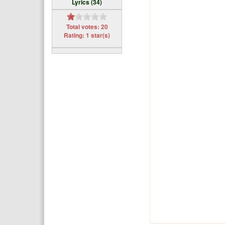
Lyrics (34)
Total votes: 20
Rating: 1 star(s)