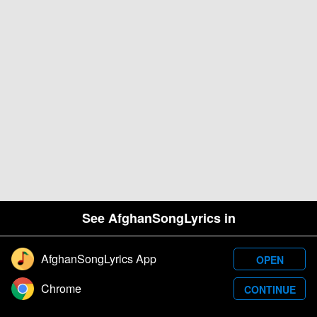
See AfghanSongLyrics in
AfghanSongLyrics App
OPEN
Designed and developed by Samim Wafa. Â© 2026
Chrome
CONTINUE