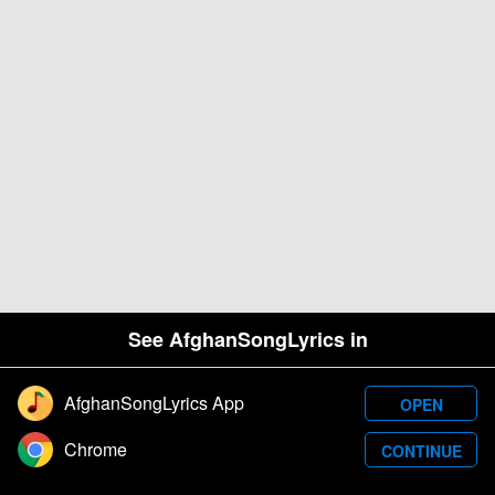
See AfghanSongLyrics in
AfghanSongLyrics App
OPEN
Designed and developed by Samim Wafa. Â© 2026
Chrome
CONTINUE