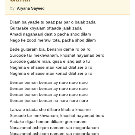
by
Aryana Sayeed
Dilam ba yaade tu baaz par par o balak zada
Guitarake khyalam oftaada jalak zada
Amadi nagahaani dast o pacha shod dilam
Nago ke zood merawi tota, pacha shod dilam
Bede guitaram bia, benshin dame ro ba ro
Suroode tar mekhwanam, khoshat nayamad bero
Suroode guitare man, qesa e ishq ast o tu
Naghma e ehsase man konad dilat zer o ro
Naghma e ehsase man konad dilat zer o ro
Beman beman beman ay naro naro naro
Beman beman beman ay naro naro naro
Beman beman beman ay naro naro naro
Beman beman beman na naro naro naro
Lahza e istada sho dilbare khob o khoshro
Suroode tar mekhwanam, khoshat nayamad bero
Andake digar beman dilbare gorezanam
Nasazamat ashiqam namam raa megardanam
Nasazamat ashiqam namam raa megardanam