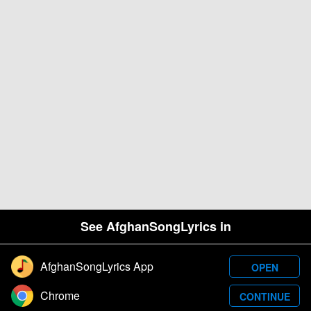
See AfghanSongLyrics in
AfghanSongLyrics App
OPEN
Designed and developed by Samim Wafa. Â© 2026
Chrome
CONTINUE