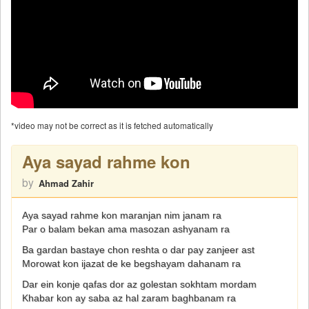
*video may not be correct as it is fetched automatically
Aya sayad rahme kon
by
Ahmad Zahir
Aya sayad rahme kon maranjan nim janam ra
Par o balam bekan ama masozan ashyanam ra
Ba gardan bastaye chon reshta o dar pay zanjeer ast
Morowat kon ijazat de ke begshayam dahanam ra
Dar ein konje qafas dor az golestan sokhtam mordam
Khabar kon ay saba az hal zaram baghbanam ra