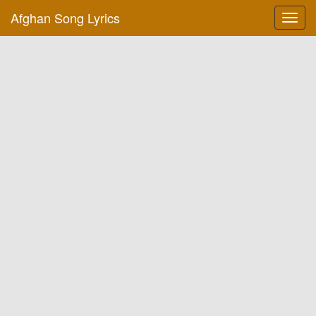
Afghan Song Lyrics
Toggl
navig