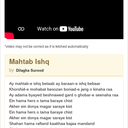
*video may not be correct as it is fetched automatically
Mahtab Ishq
by
Dilagha Surood
Ay mahtab-e ishq betaab ay baraan-e ishq bebaar
Khorshid-e mohabat besozan boniad-e jang o kinaha raa
Ay adama byayed beshnawed gard o ghobar-e seenaha raa
Ein hama hers o tama baraye chist
Akher ein donya magar saraye kist
Ein hama hers o tama baraye chist
Akher ein donya magar saraye kist
Shahan hama raftand kaakhaa bajaa mandand