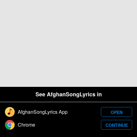
See AfghanSongLyrics in
AfghanSongLyrics App
OPEN
Designed and developed by Samim Wafa. Â© 2026
Chrome
CONTINUE