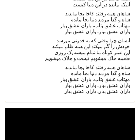
آنیكه مانده در این دنیا كیست
شاهان همه رفتند كاخا بجا ماندند
شاه و گدا مردند دنیا بجا مانده
مهتاب عشق بتاب، باران عشق ببار
باران عشق ببار، باران عشق ببار
انسان چرا وقتی که به قدرتی میرسد
ﺧﻮﺩﺵ ﺭا ﮔﻢ ﻣﯿﮑﻨد ﺍﯾﻦ ﻫﻤﻪ ﻇﻠﻢ ﻣﯿﮑﻨد
ﺍﯾﻦ ﻋﻤﺮ ﮐﻮﺗﺎﻩ ﻣﺎ ﺗﻤاﻡ ﻣﯿﺸﻪ ﯾک ﺭﻭﺯﯼ
طعمه ﺧﺎﮎ ﻣﯿﺸﻮﯾﻢ ﻧﯿﺴت ﻮ ﻫﻼﮎ ﻣﯿﺸﻮﯾﻢ
شاهان همه رفتند كاخا بجا ماندند
شاه و گدا مردند دنیا بجا مانده
مهتاب عشق بتاب، باران عشق ببار
باران عشق ببار، باران عشق ببار
باران عشق ببار، باران عشق ببار