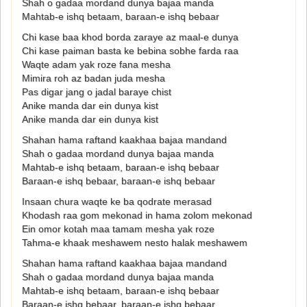
Shah o gadaa mordand dunya bajaa manda
Mahtab-e ishq betaam, baraan-e ishq bebaar
Chi kase baa khod borda zaraye az maal-e dunya
Chi kase paiman basta ke bebina sobhe farda raa
Waqte adam yak roze fana mesha
Mimira roh az badan juda mesha
Pas digar jang o jadal baraye chist
Anike manda dar ein dunya kist
Anike manda dar ein dunya kist
Shahan hama raftand kaakhaa bajaa mandand
Shah o gadaa mordand dunya bajaa manda
Mahtab-e ishq betaam, baraan-e ishq bebaar
Baraan-e ishq bebaar, baraan-e ishq bebaar
Insaan chura waqte ke ba qodrate merasad
Khodash raa gom mekonad in hama zolom mekonad
Ein omor kotah maa tamam mesha yak roze
Tahma-e khaak meshawem nesto halak meshawem
Shahan hama raftand kaakhaa bajaa mandand
Shah o gadaa mordand dunya bajaa manda
Mahtab-e ishq betaam, baraan-e ishq bebaar
Baraan-e ishq bebaar, baraan-e ishq bebaar