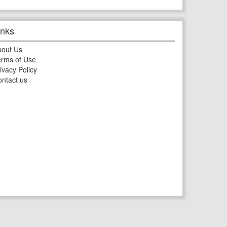
inks
bout Us
rms of Use
ivacy Policy
ntact us