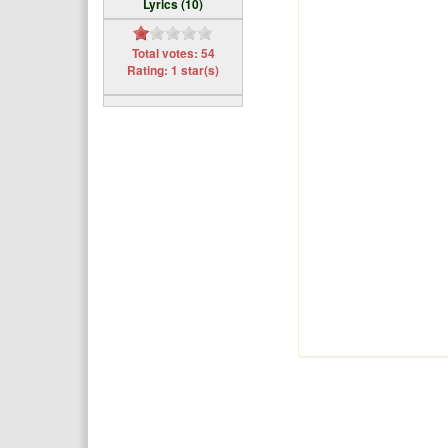
Lyrics (10)
Total votes: 54
Rating: 1 star(s)