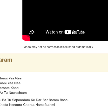
*video may not be correct as it is fetched automatically
aram
daani Yaa Nee
mani Yaa Nee
teraate Khod
 Az Tu Naweshtam
l Ba Tu Sopoordam Ke Dar Bar Baram Bashi
 Khoda Kenaara Cheraa Namefaahmi