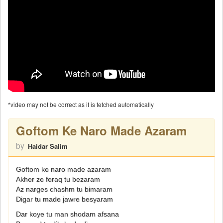
*video may not be correct as it is fetched automatically
Goftom Ke Naro Made Azaram
by
Haidar Salim
Goftom ke naro made azaram
Akher ze feraq tu bezaram
Az narges chashm tu bimaram
Digar tu made jawre besyaram
Dar koye tu man shodam afsana