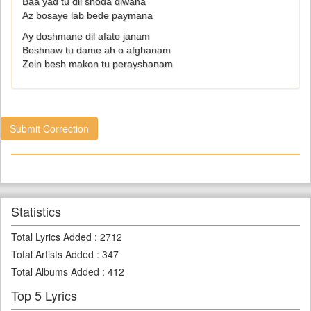
Baa yad tu dil shoda diwana
Az bosaye lab bede paymana
Ay doshmane dil afate janam
Beshnaw tu dame ah o afghanam
Zein besh makon tu perayshanam
Submit Correction
Statistics
Total Lyrics Added
:
2712
Total Artists Added
:
347
Total Albums Added
:
412
Top 5 Lyrics