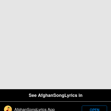
See AfghanSongLyrics in
AfghanSongLyrics App
OPEN