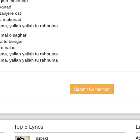
i jafa mekonad
ekonad
anjere ost
da mekonad
uma, yallah yallah tu rahnuma
mai o saghar
a tu bengar
 o nalan
uma, yallah yallah tu rahnuma
uma, yallah yallah tu rahnuma
Submit Correction
Top 5 Lyrics
L
A
Uzbaki