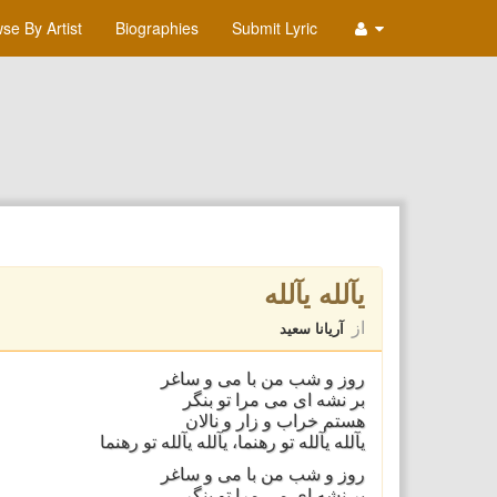
se By Artist
Biographies
Submit Lyric
یآلله یآلله
از
آریانا سعید
روز و شب من با می و ساغر
بر نشه ای می مرا تو بنگر
هستم خراب و زار و نالان
یآلله یآلله تو رهنما، یآلله یآلله تو رهنما
روز و شب من با می و ساغر
بر نشه ای می مرا تو بنگر