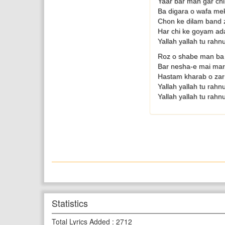
Yaar bar man gar ch
Ba digara o wafa m
Chon ke dilam band z
Har chi ke goyam a
Yallah yallah tu rahn
Roz o shabe man ba 
Bar nesha-e mai mar
Hastam kharab o zar
Yallah yallah tu rahn
Yallah yallah tu rahn
Statistics
Total Lyrics Added
:
2712