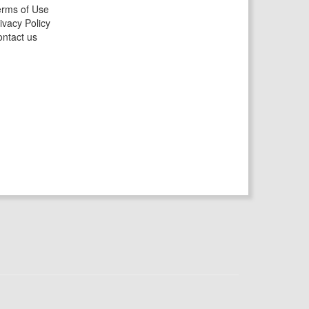
rms of Use
ivacy Policy
ntact us