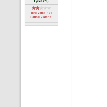
Lyrics (79)
Total votes: 131
Rating: 2 star(s)