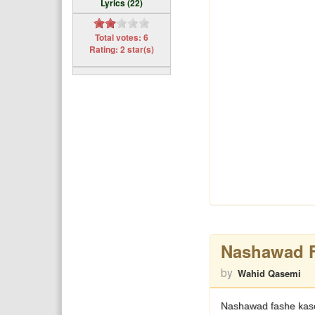
Lyrics (22)
Total votes: 6
Rating: 2 star(s)
Nashawad 
by
Wahid Qasemi
Nashawad fashe kase