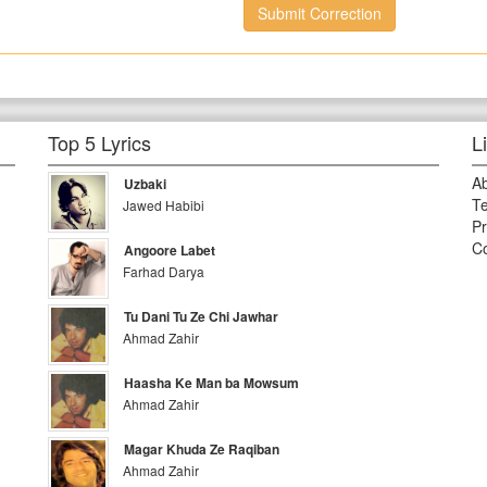
Submit Correction
Top 5 Lyrics
L
A
Uzbaki
Te
Jawed Habibi
Pr
Co
Angoore Labet
Farhad Darya
Tu Dani Tu Ze Chi Jawhar
Ahmad Zahir
Haasha Ke Man ba Mowsum
Ahmad Zahir
Magar Khuda Ze Raqiban
Ahmad Zahir