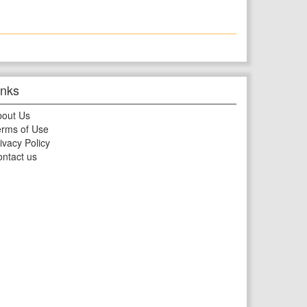
inks
bout Us
rms of Use
ivacy Policy
ntact us