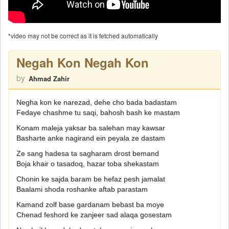
*video may not be correct as it is fetched automatically
Negah Kon Negah Kon
by
Ahmad Zahir
Negha kon ke narezad, dehe cho bada badastam
Fedaye chashme tu saqi, bahosh bash ke mastam
Konam maleja yaksar ba salehan may kawsar
Basharte anke nagirand ein peyala ze dastam
Ze sang hadesa ta sagharam drost bemand
Boja khair o tasadoq, hazar toba shekastam
Chonin ke sajda baram be hefaz pesh jamalat
Baalami shoda roshanke aftab parastam
Kamand zolf base gardanam bebast ba moye
Chenad feshord ke zanjeer sad alaqa gosestam