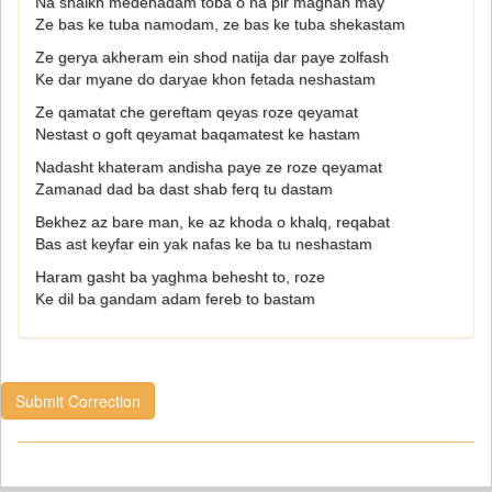
Na shaikh medehadam toba o na pir maghan may
Ze bas ke tuba namodam, ze bas ke tuba shekastam
Ze gerya akheram ein shod natija dar paye zolfash
Ke dar myane do daryae khon fetada neshastam
Ze qamatat che gereftam qeyas roze qeyamat
Nestast o goft qeyamat baqamatest ke hastam
Nadasht khateram andisha paye ze roze qeyamat
Zamanad dad ba dast shab ferq tu dastam
Bekhez az bare man, ke az khoda o khalq, reqabat
Bas ast keyfar ein yak nafas ke ba tu neshastam
Haram gasht ba yaghma behesht to, roze
Ke dil ba gandam adam fereb to bastam
Submit Correction