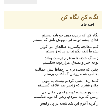
نگاه کن نگاه کن
از
احمد ظاهر
نگاه کن که نريزد، دهی چو باده بدستم
فدای چشم تو ساقی، بهوش باش که مستم
کنم معالجه يکسر به صالحان می کوثر
بشرط آنکه نگيرند اين پياله ز دستم
ز سنگ حادثه تا ساغرم درست بماند
بوجه خير و تصدق، هزار توبه شکستم
چنين که سجده برم بی حفاظ پيش جمالت
بعالمی شده روشن که آفتاب پرستم
کمند زلف بسی گردنم ببست به مويی
چنان فشرد که زنجير صد علاقه گسستم
نه شيخ ميدهدم توبه و نه پير مغان می
ز بس که توبه نمودم، زبس که توبه شکستم
ز گريه آخرم اين شد نتيجه در پی زلفش