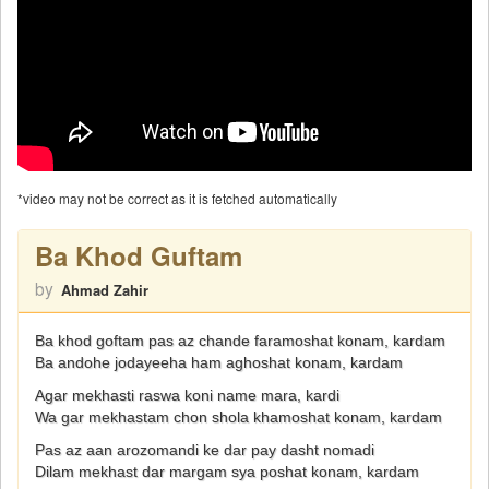
*video may not be correct as it is fetched automatically
Ba Khod Guftam
by
Ahmad Zahir
Ba khod goftam pas az chande faramoshat konam, kardam
Ba andohe jodayeeha ham aghoshat konam, kardam
Agar mekhasti raswa koni name mara, kardi
Wa gar mekhastam chon shola khamoshat konam, kardam
Pas az aan arozomandi ke dar pay dasht nomadi
Dilam mekhast dar margam sya poshat konam, kardam