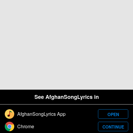
See AfghanSongLyrics in
AfghanSongLyrics App
OPEN
Designed and developed by Samim Wafa. Â© 2026
Chrome
CONTINUE