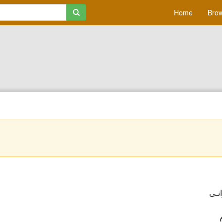
Home
Brow
نـی