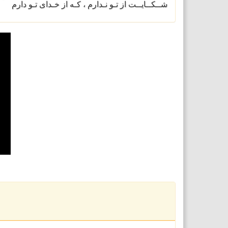
شــکــایــت از تـو نـدارم ، کـه از خـدای تـو دارم