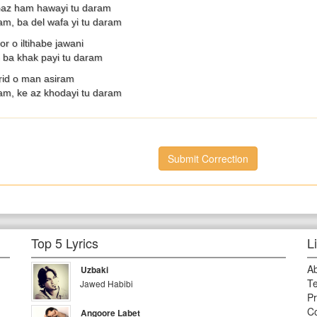
 baz ham hawayi tu daram
am, ba del wafa yi tu daram
or o iltihabe jawani
 ba khak payi tu daram
arid o man asiram
am, ke az khodayi tu daram
Submit Correction
Top 5 Lyrics
L
A
Uzbaki
Te
Jawed Habibi
Pr
Co
Angoore Labet