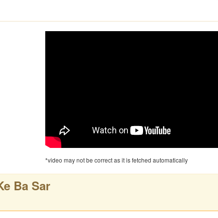
*video may not be correct as it is fetched automatically
Ke Ba Sar