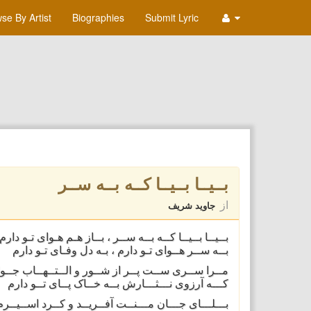
se By Artist
Biographies
Submit Lyric
بــیــا بــیــا کــه بــه ســر
از
جاوید شریف
بــیــا بــیــا کــه بــه ســر ،‌ بــاز هـم هـوای تـو دارم
بــه ســر هــوای تـو دارم ، بـه دل وفـای تـو دارم
مــرا ســری ســت پــر از شــور و الــتــهــاب جــوا
کـــه آرزوی نـــثـــارش بــه خــاک پــای تــو دارم
بـــلـــای جـــان مـــنــت آفــریــد و کــرد اســیــرم