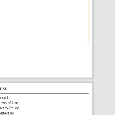
inks
bout Us
rms of Use
ivacy Policy
ntact us