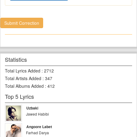
Submit Correction
Statistics
Total Lyrics Added
:
2712
Total Artists Added
:
347
Total Albums Added
:
412
Top 5 Lyrics
Uzbaki
Jawed Habibi
Angoore Labet
Farhad Darya