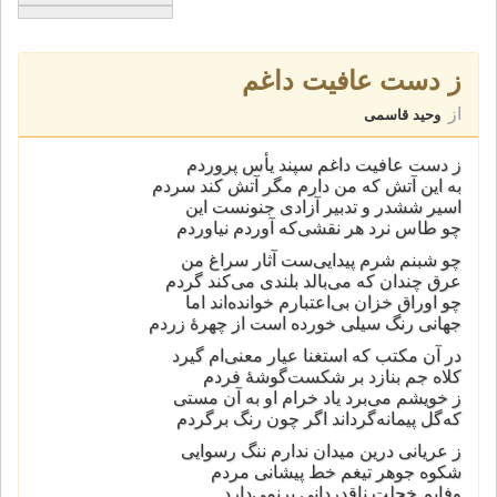
ز دست عافیت داغم
از
وحید قاسمی
ز دست عافیت داغم سپند یأس پروردم
به این آتش که من دارم مگر آتش‌ کند سردم
اسیر ششدر و تدبیر آزادی جنونست این
چو طاس نرد هر نقشی‌که آوردم نیاوردم
چو شبنم شرم پیدایی‌ست آثار سراغ من
عرق چندان که می‌بالد بلندی می‌کند گردم
چو اوراق خزان بی‌اعتبارم خوانده‌اند اما
جهانی رنگ سیلی خورده است از چهرهٔ زردم
در آن مکتب که استغنا عیار معنی‌ام ‌گیرد
کلاه جم بنازد بر شکست‌گوشهٔ فردم
ز خویشم می‌برد یاد خرام او به آن مستی
که‌گل پیمانه‌گرداند اگر چون رنگ برگردم
ز عریانی درین میدان ندارم ننگ رسوایی
شکوه جوهر تیغم خط پیشانی مردم
وفایم خجلت ناقدردانی برنمی‌دارد