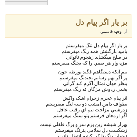
بر يار اگر پيام دل
از
وحید قاسمی
بر يار اگر پيام دل تنگ ميفرستم
باميد بازگشتن همه رنگ ميفرستم
در صلح ميگشايد زهجوم ناتواني
مژه وار هر صفي را که بجنگ ميفرستم
نيم آنکه دستگاهم فگند بورطه خون
پر اگر بهم رسانم بخندنگ ميفرستم
بنظر جهان تمثال اگرم کند گراني
بخمي زدوش مژگان ته رنگ ميفرستم
اثر پيام عجزم زخرام اشک واکش
بطواف دامن امشب دو سه لنگ ميفرستم
زدرشتي مزاجت نيم اي رقيب غافل
اگر ارمغان فرستم بتو سنگ ميفرستم
بهزار شيشه زين بزم سر و برگ قلقلي نيست
زشکست دل سلامي بترنگ ميفرستم
زجهان رنگ تا کي کشم انتظار نازت