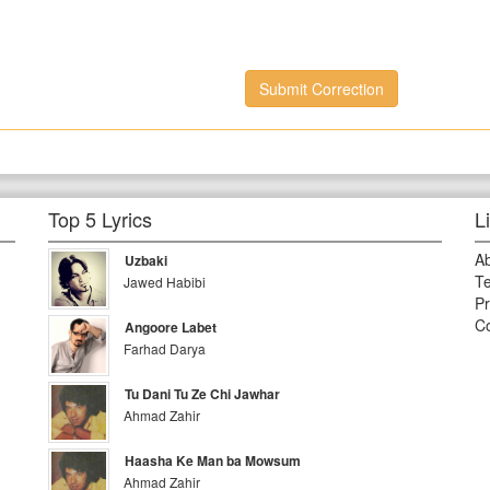
Submit Correction
Top 5 Lyrics
L
A
Uzbaki
Te
Jawed Habibi
Pr
Co
Angoore Labet
Farhad Darya
Tu Dani Tu Ze Chi Jawhar
Ahmad Zahir
Haasha Ke Man ba Mowsum
Ahmad Zahir