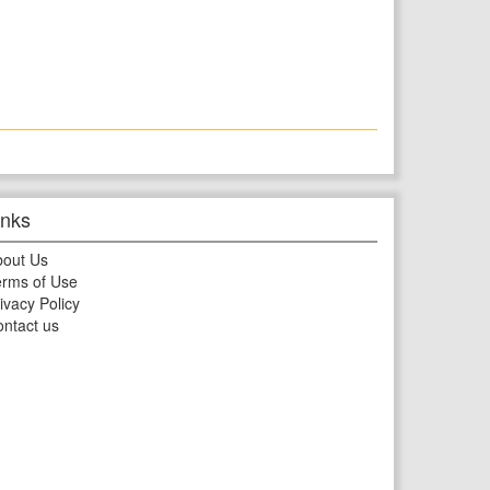
inks
bout Us
rms of Use
ivacy Policy
ntact us