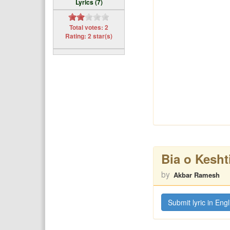
Lyrics (7)
Total votes: 2
Rating: 2 star(s)
Bia o Kesht
by
Akbar Ramesh
Submit lyric in Engl