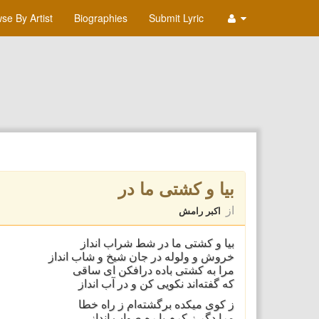
se By Artist
Biographies
Submit Lyric
بیا و كشتی ما در
از
اکبر رامش
بیا و كشتی ما در شط شراب انداز
خروش و ولوله در جان شیخ و شاب انداز
مرا به كشتی باده درافكن ای ساقی
كه گفته‌اند نكویی كن و در آب انداز
ز كوی میكده برگشته‌ام ز راه خطا
مرا دگر ز كرم با ره صواب انداز