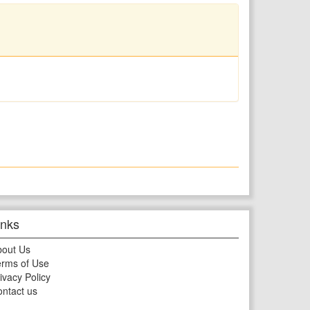
inks
bout Us
rms of Use
ivacy Policy
ntact us