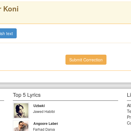
r Koni
ish text
Submit Correction
Top 5 Lyrics
L
A
Uzbaki
Te
Jawed Habibi
Pr
Co
Angoore Labet
Farhad Darya