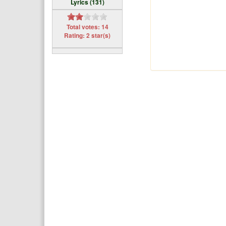
Lyrics (131)
Total votes: 14
Rating: 2 star(s)