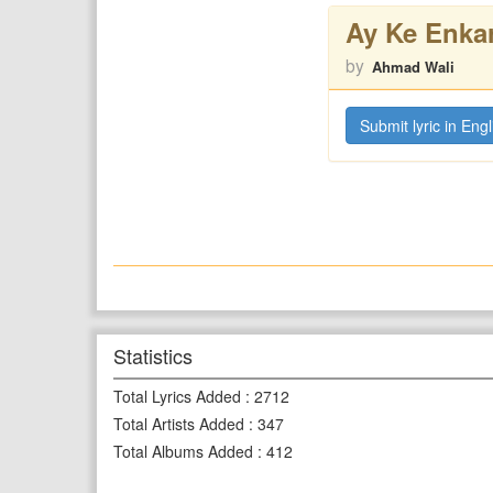
Ay Ke Enka
by
Ahmad Wali
Submit lyric in Engl
Statistics
Total Lyrics Added
:
2712
Total Artists Added
:
347
Total Albums Added
:
412