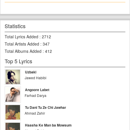
Statistics
Total Lyrics Added
:
2712
Total Artists Added
:
347
Total Albums Added
:
412
Top 5 Lyrics
Uzbaki
Jawed Habibi
Angoore Labet
Farhad Darya
Tu Dani Tu Ze Chi Jawhar
Ahmad Zahir
Haasha Ke Man ba Mowsum