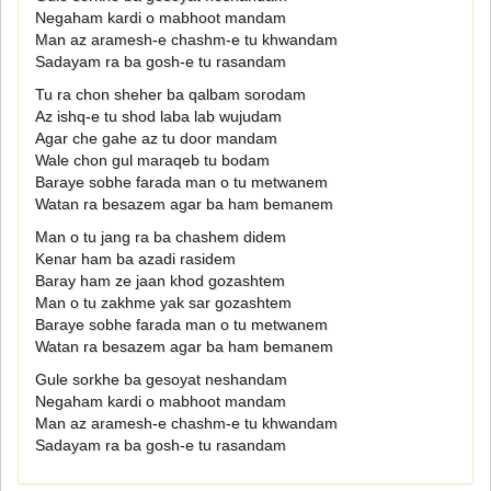
Negaham kardi o mabhoot mandam
Man az aramesh-e chashm-e tu khwandam
Sadayam ra ba gosh-e tu rasandam
Tu ra chon sheher ba qalbam sorodam
Az ishq-e tu shod laba lab wujudam
Agar che gahe az tu door mandam
Wale chon gul maraqeb tu bodam
Baraye sobhe farada man o tu metwanem
Watan ra besazem agar ba ham bemanem
Man o tu jang ra ba chashem didem
Kenar ham ba azadi rasidem
Baray ham ze jaan khod gozashtem
Man o tu zakhme yak sar gozashtem
Baraye sobhe farada man o tu metwanem
Watan ra besazem agar ba ham bemanem
Gule sorkhe ba gesoyat neshandam
Negaham kardi o mabhoot mandam
Man az aramesh-e chashm-e tu khwandam
Sadayam ra ba gosh-e tu rasandam