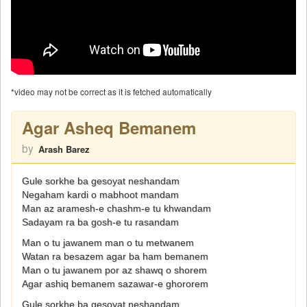
*video may not be correct as it is fetched automatically
Agar Asheq Bemanem
by
Arash Barez
Gule sorkhe ba gesoyat neshandam
Negaham kardi o mabhoot mandam
Man az aramesh-e chashm-e tu khwandam
Sadayam ra ba gosh-e tu rasandam
Man o tu jawanem man o tu metwanem
Watan ra besazem agar ba ham bemanem
Man o tu jawanem por az shawq o shorem
Agar ashiq bemanem sazawar-e ghororem
Gule sorkhe ba gesoyat neshandam