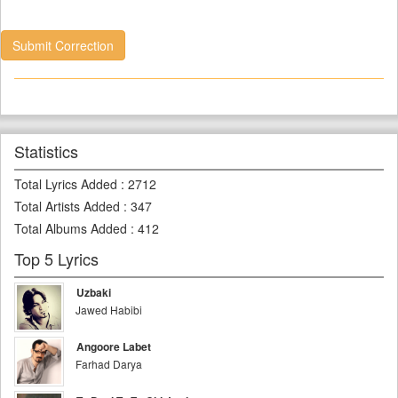
Submit Correction
Statistics
Total Lyrics Added
:
2712
Total Artists Added
:
347
Total Albums Added
:
412
Top 5 Lyrics
Uzbaki
Jawed Habibi
Angoore Labet
Farhad Darya