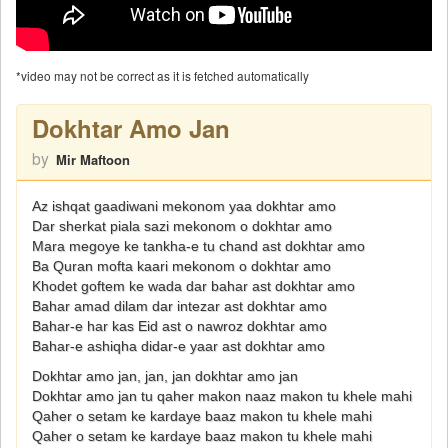
*video may not be correct as it is fetched automatically
Dokhtar Amo Jan
by
Mir Maftoon
Az ishqat gaadiwani mekonom yaa dokhtar amo
Dar sherkat piala sazi mekonom o dokhtar amo
Mara megoye ke tankha-e tu chand ast dokhtar amo
Ba Quran mofta kaari mekonom o dokhtar amo
Khodet goftem ke wada dar bahar ast dokhtar amo
Bahar amad dilam dar intezar ast dokhtar amo
Bahar-e har kas Eid ast o nawroz dokhtar amo
Bahar-e ashiqha didar-e yaar ast dokhtar amo
Dokhtar amo jan, jan, jan dokhtar amo jan
Dokhtar amo jan tu qaher makon naaz makon tu khele mahi
Qaher o setam ke kardaye baaz makon tu khele mahi
Qaher o setam ke kardaye baaz makon tu khele mahi