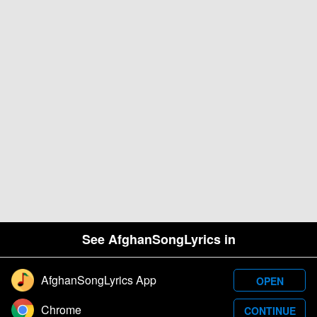
See AfghanSongLyrics in
AfghanSongLyrics App
OPEN
Designed and developed by Samim Wafa. Â© 2026
Chrome
CONTINUE