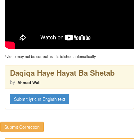
*video may not be correct as it is fetched automatically
Daqiqa Haye Hayat Ba Shetab
by
Ahmad Wali
Submit lyric in English text
Submit Correction