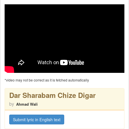
*video may not be correct as it is fetched automatically
Dar Sharabam Chize Digar
by
Ahmad Wali
Submit lyric in English text