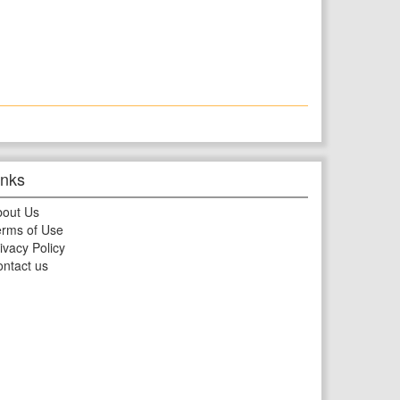
inks
bout Us
rms of Use
ivacy Policy
ntact us