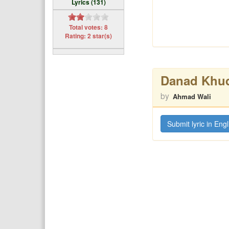
Lyrics (131)
Total votes: 8
Rating: 2 star(s)
Danad Khud
by
Ahmad Wali
Submit lyric in Engl