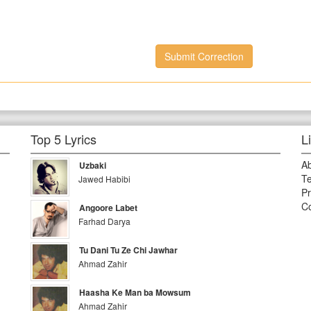
Submit Correction
Top 5 Lyrics
L
A
Uzbaki
Te
Jawed Habibi
Pr
Co
Angoore Labet
Farhad Darya
Tu Dani Tu Ze Chi Jawhar
Ahmad Zahir
Haasha Ke Man ba Mowsum
Ahmad Zahir