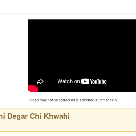
*video may not be correct as it is fetched automatically
ni Degar Chi Khwahi