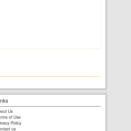
inks
bout Us
rms of Use
ivacy Policy
ntact us