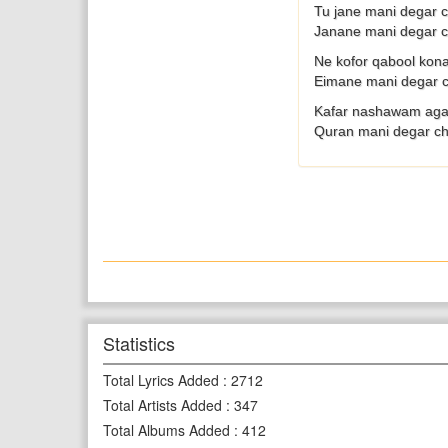
Tu jane mani degar c
Janane mani degar c
Ne kofor qabool kon
Eimane mani degar c
Kafar nashawam ag
Quran mani degar ch
Statistics
Total Lyrics Added
:
2712
Total Artists Added
:
347
Total Albums Added
:
412