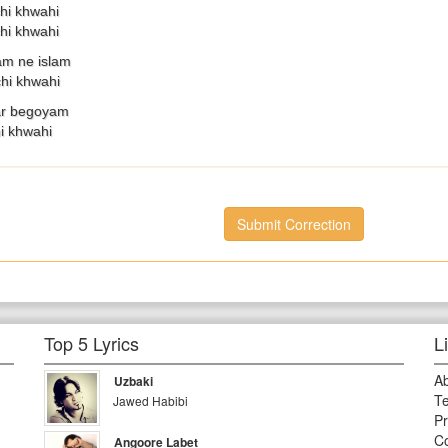
hi khwahi
hi khwahi
am ne islam
hi khwahi
ar begoyam
i khwahi
Submit Correction
Top 5 Lyrics
L
A
Uzbaki
Te
Jawed Habibi
Pr
Co
Angoore Labet