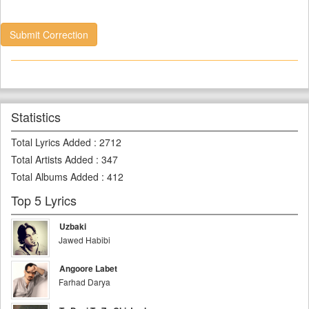
Submit Correction
Statistics
Total Lyrics Added
:
2712
Total Artists Added
:
347
Total Albums Added
:
412
Top 5 Lyrics
Uzbaki
Jawed Habibi
Angoore Labet
Farhad Darya