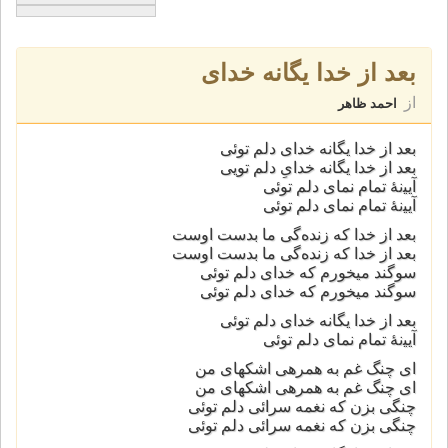
ﺑﻌﺪ از خدا ﯾﮕﺎﻧﻪ ﺧﺪای
از
احمد ظاهر
ﺑﻌﺪ از خدا ﯾﮕﺎﻧﻪ ﺧﺪای ﺩﻟﻢ ﺗﻮئی
بعد از خدا یگانه خدایِ دلم تویی
آﯾﯿنۀ ﺗﻤﺎﻡ ﻧﻤﺎی ﺩﻟﻢ ﺗﻮئی
آﯾﯿنۀ ﺗﻤﺎﻡ ﻧﻤﺎی ﺩﻟﻢ ﺗﻮئی
ﺑﻌﺪ از ﺧﺪا ﮐﻪ زﻧﺪهﮔﯽ ﻣﺎ ﺑﺪﺳﺖ اوﺳﺖ
ﺑﻌﺪ از ﺧﺪا ﮐﻪ زﻧﺪهﮔﯽ ﻣﺎ ﺑﺪﺳﺖ اوﺳﺖ
ﺳﻮﮔﻨﺪ ﻣﯿﺨﻮرم ﮐﻪ ﺧﺪای ﺩﻟﻢ ﺗﻮئی
ﺳﻮﮔﻨﺪ ﻣﯿﺨﻮرم ﮐﻪ ﺧﺪای ﺩﻟﻢ ﺗﻮئی
ﺑﻌﺪ از خدا ﯾﮕﺎﻧﻪ ﺧﺪای ﺩﻟﻢ ﺗﻮئی
آﯾﯿنۀ ﺗﻤﺎﻡ ﻧﻤﺎی ﺩﻟﻢ ﺗﻮئی
ای چنگ غم به همرهی اشکهای من
ای چنگ غم به همرهی اشکهای من
چنگی بزن که نغمه سرائی دلم توئی
چنگی بزن که نغمه سرائی دلم توئی