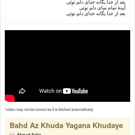
ﺑﻌﺪ از خدا ﯾﮕﺎﻧﻪ ﺧﺪای ﺩﻟﻢ ﺗﻮئی
آﯾﯿنۀ ﺗﻤﺎﻡ ﻧﻤﺎی ﺩﻟﻢ ﺗﻮئی
ﺑﻌﺪ از خدا ﯾﮕﺎﻧﻪ ﺧﺪای ﺩﻟﻢ ﺗﻮئی
*video may not be correct as it is fetched automatically
Bahd Az Khuda Yagana Khudaye
by
Ahmad Zahir