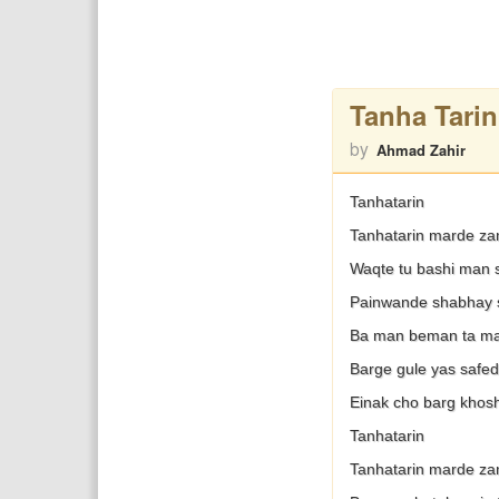
Tanha Tari
by
Ahmad Zahir
Tanhatarin
Tanhatarin marde z
Waqte tu bashi man 
Painwande shabhay 
Ba man beman ta ma
Barge gule yas safe
Einak cho barg kho
Tanhatarin
Tanhatarin marde z