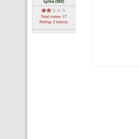
Lyrics (363)
Total votes: 17
Rating: 2 star(s)