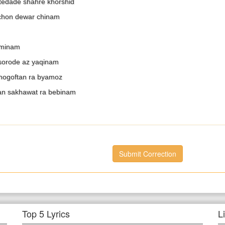
tedade shahre khorshid
 chon dewar chinam
aminam
sorode az yaqinam
hogoftan ra byamoz
n sakhawat ra bebinam
Submit Correction
Top 5 Lyrics
L