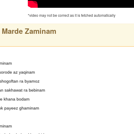
*video may not be correct as it is fetched automatically
n Marde Zaminam
aminam
sorode az yaqinam
shogoftan ra byamoz
n sakhawat ra bebinam
de khana bodam
shk payeez ghaminam
aminam