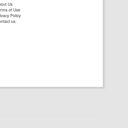
bout Us
rms of Use
ivacy Policy
ntact us