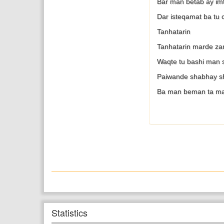
Bar man betab ay im
Dar isteqamat ba tu
Tanhatarin
Tanhatarin marde z
Waqte tu bashi man 
Paiwande shabhay s
Ba man beman ta ma
Statistics