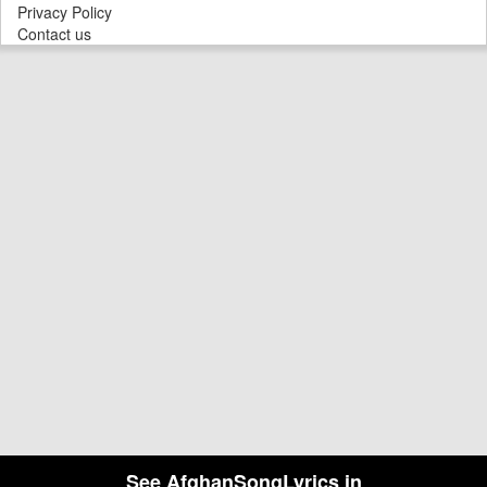
Privacy Policy
Contact us
See AfghanSongLyrics in