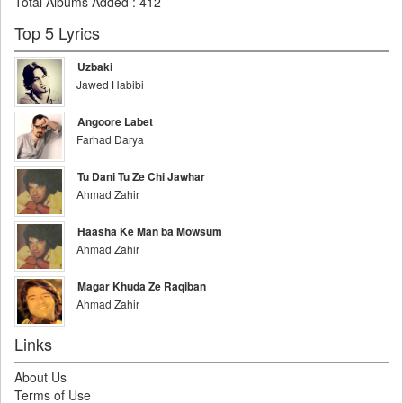
Total Albums Added
:
412
Top 5 Lyrics
Uzbaki
Jawed Habibi
Angoore Labet
Farhad Darya
Tu Dani Tu Ze Chi Jawhar
Ahmad Zahir
Haasha Ke Man ba Mowsum
Ahmad Zahir
Magar Khuda Ze Raqiban
Ahmad Zahir
Links
About Us
Terms of Use