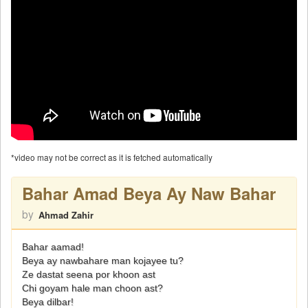
*video may not be correct as it is fetched automatically
Bahar Amad Beya Ay Naw Bahar
by
Ahmad Zahir
Bahar aamad!
Beya ay nawbahare man kojayee tu?
Ze dastat seena por khoon ast
Chi goyam hale man choon ast?
Beya dilbar!