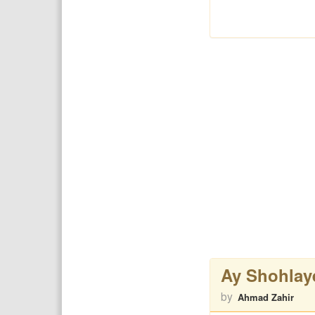
Ay Shohlay
by
Ahmad Zahir