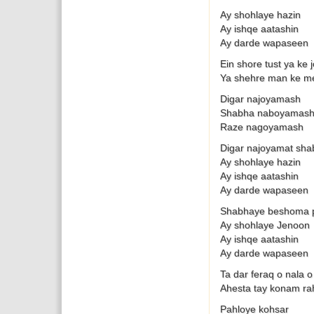
Ay shohlaye hazin
Ay ishqe aatashin
Ay darde wapaseen
Ein shore tust ya ke
Ya shehre man ke m
Digar najoyamash
Shabha naboyamas
Raze nagoyamash
Digar najoyamat sh
Ay shohlaye hazin
Ay ishqe aatashin
Ay darde wapaseen
Shabhaye beshoma pa
Ay shohlaye Jenoon
Ay ishqe aatashin
Ay darde wapaseen
Ta dar feraq o nala 
Ahesta tay konam ra
Pahloye kohsar