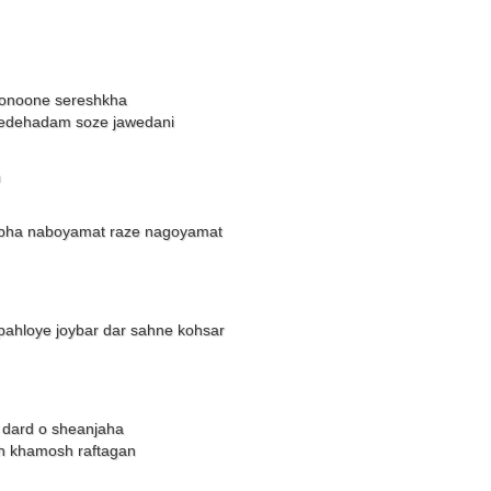
 jonoone sereshkha
edehadam soze jawedani
h
abha naboyamat raze nagoyamat
hloye joybar dar sahne kohsar
o dard o sheanjaha
h khamosh raftagan