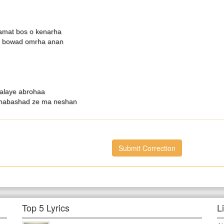
amat bos o kenarha
 bowad omrha anan
alaye abrohaa
 nabashad ze ma neshan
Submit Correction
Top 5 Lyrics
L