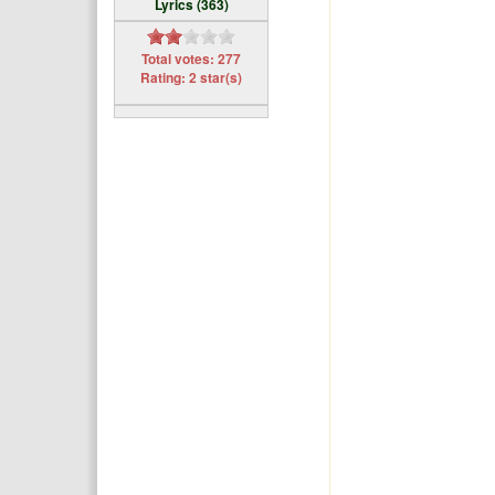
Lyrics (363)
Total votes: 277
Rating: 2 star(s)