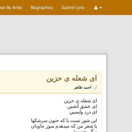
se By Artist
Biographies
Submit Lyric
ای شعله ی حزين
از
احمد ظاهر
ای شعله ی حزين
ای عشق آتشين
ای درد واپسين
اين شور تست يا که جنون سرشکها
يا شعر من که ميدهدم سوز جاودان
ديگر نجويمش