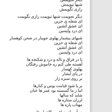
شبها نپویمش
رازی نگويمش
دیگر نجویمت شبها نبویمت رازی نگویمت
ای شعله ی حزين
ای عشق آتشين
ای درد واپسين
شبهای بیشمار پهلوی جویبار در صحن کوهسار
ای شعله ی حزين
ای عشق آتشين
ای درد واپسين
تا در فراق و ناله و درد و شکنجه ها
آهسته طی کنم ره خاموش رفتگان
پهلوی کهسار
در پای آبشار
بر روی سبزه زار
بر پا شود قيامت بوس و کنارها
اما ز ما گسسته بود عمر ها عنان
شايد که سالها
لرزان ستاره ها
مهتاب پاره ها
در آسمان صاف و بالای ابرها