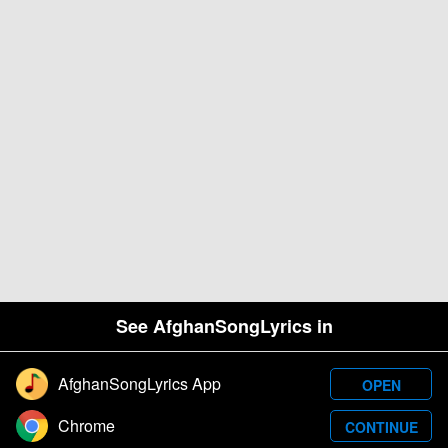
See AfghanSongLyrics in
AfghanSongLyrics App
OPEN
Designed and developed by Samim Wafa. Â© 2026
Chrome
CONTINUE