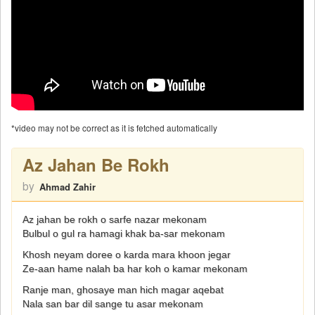
*video may not be correct as it is fetched automatically
Az Jahan Be Rokh
by
Ahmad Zahir
Az jahan be rokh o sarfe nazar mekonam
Bulbul o gul ra hamagi khak ba-sar mekonam
Khosh neyam doree o karda mara khoon jegar
Ze-aan hame nalah ba har koh o kamar mekonam
Ranje man, ghosaye man hich magar aqebat
Nala san bar dil sange tu asar mekonam